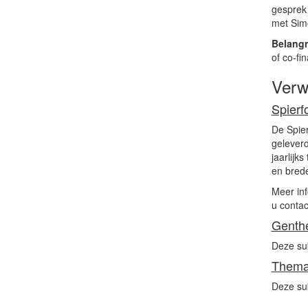
gesprek 
met Sim
Belangr
of co-fi
Verw
Spierf
De Spier
geleverd
jaarlijk
en brede
Meer inf
u conta
Genthe
Deze sub
Themat
Deze sub