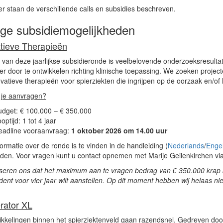
r staan de verschillende calls en subsidies beschreven.
ige subsidiemogelijkheden
tieve Therapieën
 van deze jaarlijkse subsidieronde is veelbelovende onderzoeksresultat
ver door te ontwikkelen richting klinische toepassing. We zoeken projec
vatieve therapieën voor spierziekten die ingrijpen op de oorzaak en/o
 je aanvragen?
udget: € 100.000 – € 350.000
optijd: 1 tot 4 jaar
eadline vooraanvraag:
1 oktober 2026 om 14.00 uur
ormatie over de ronde is te vinden in de handleiding (
Nederlands
/
Enge
aden.
Voor vragen kunt u contact opnemen met Marije Geilenkirchen vi
iseren ons dat het maximum aan te vragen bedrag van
€ 350.000
krap 
ent voor vier jaar wilt aanstellen. Op dit moment hebben wij helaas ni
rator XL
kkelingen binnen het spierziektenveld gaan razendsnel. Gedreven doo