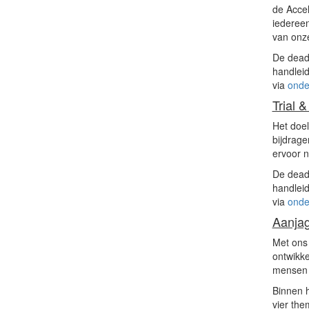
de Accel
iedereen
van onze
De deadl
handleid
via
onde
Trial 
Het doel
bijdrage
ervoor n
De deadl
handleid
via
onde
Aanja
Met ons 
ontwikke
mensen 
Binnen 
vier the