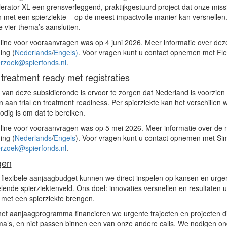
erator XL een grensverleggend, praktijkgestuurd project dat onze miss
 met een spierziekte – op de meest impactvolle manier kan versnellen.
 vier thema’s aansluiten.
ine voor vooraanvragen was op 4 juni 2026. Meer informatie over deze 
ing (
Nederlands
/
Engels)
. Voor vragen kunt u contact opnemen met Fle
rzoek@spierfonds.nl
.
& treatment ready met registraties
 van deze subsidieronde is ervoor te zorgen dat Nederland is voorzien v
n aan trial en treatment readiness. Per spierziekte kan het verschillen 
odig is om dat te bereiken.
ine voor vooraanvragen was op 5 mei 2026. Meer informatie over de ni
ing (
Nederlands
/
Engels
). Voor vragen kunt u contact opnemen met S
rzoek@spierfonds.nl
.
gen
flexibele aanjaagbudget kunnen we direct inspelen op kansen en urgen
lende spierziektenveld. Ons doel: innovaties versnellen en resultaten ui
met een spierziekte brengen.
het aanjaagprogramma financieren we urgente trajecten en projecten 
ma’s, en niet passen binnen een van onze andere calls. We nodigen on