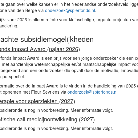
te gaan over welke kansen er in het Nederlandse onderzoeksveld ligg
one van den Berge via
onderzoek@spierfonds.nl
.
ijk
: voor 2026 is alleen ruimte voor kleinschalige, urgente projecten 
nanciering.
achte subsidiemogelijkheden
onds Impact Award (najaar 2026)
fonds Impact Award is een prijs voor een jonge onderzoeker die een c
 met aanzienlijke wetenschappelijke en/of maatschappelijke impact voor
s toegekend aan een onderzoeker die opvalt door de motivatie, innovat
 perspectief.
ormatie over de Impact Award is te vinden in de handleiding van 2025
ct opnemen met Fleur Sevriens via
onderzoek@spierfonds.nl
.
rapie voor spierziekten (2027)
sidieronde is nog in voorbereiding. Meer informatie volgt.
ische call medicijnontwikkeling (2027)
sidieronde is nog in voorbereiding. Meer informatie volgt.