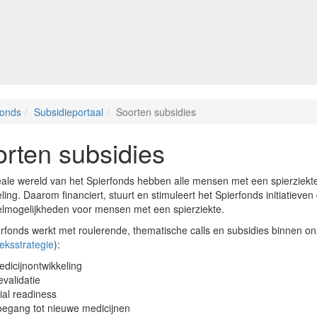
fonds
Subsidieportaal
Soorten subsidies
rten subsidies
eale wereld van het Spierfonds hebben alle mensen met een spierziekt
ing. Daarom financiert, stuurt en stimuleert het Spierfonds initiatieve
lmogelijkheden voor mensen met een spierziekte.
rfonds werkt met roulerende, thematische calls en subsidies binnen on
eksstrategie
):
dicijnontwikkeling
validatie
ial readiness
oegang tot nieuwe medicijnen