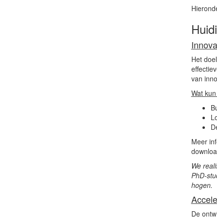
Hieronde
Huid
Innova
Het doel
effectie
van inno
Wat kun
B
Lo
D
Meer inf
downlo
We real
PhD-stud
hogen.
Accele
De ontwi