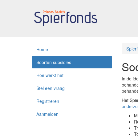
Spier
Home
Soo
Soorten subsidies
Hoe werkt het
In de id
behandel
Stel een vraag
behande
Het Spie
Registreren
onderzo
Aanmelden
Me
Re
Tr
T